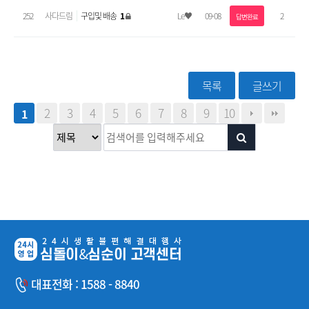
252
사다드림
구입및 배송
1
Le♥
09-08
2
답변완료
목록
글쓰기
2
3
4
5
6
7
8
9
10
1
대표전화 : 1588 - 8840