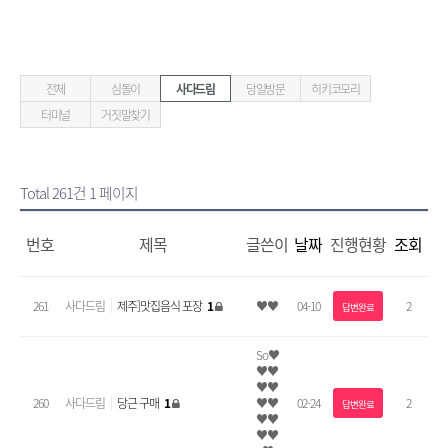
전체
심돌이
사다드림
당일방문
히키코모리
터미널
거짓말찾기
Total 261건
1 페이지
번호
제목
글쓴이
날짜
진행현황
조회
261
사다드림
제주]맛집음식 포장
1
♥♥
04-10
2
답변완료
So♥
♥♥
♥♥
260
사다드림
당근 구매
1
♥♥
02-24
2
답변완료
♥♥
♥♥