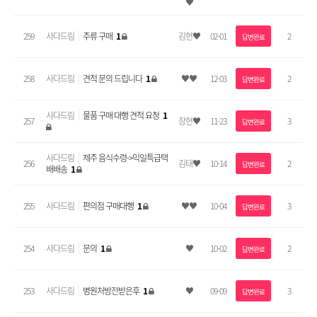
♥
259
사다드림
주류 구매
1
김현♥
02-01
2
답변완료
258
사다드림
견적 문의 드립니다
1
♥♥
12-03
2
답변완료
사다드림
물품 구매 대행 견적 요청
1
257
장현♥
11-23
3
답변완료
사다드림
제주 음식수령->익일특급택
256
김태♥
10-14
2
답변완료
배배송
1
255
사다드림
편의점 구매대행
1
♥♥
10-04
3
답변완료
254
사다드림
문의
1
♥
10-02
2
답변완료
253
사다드림
병원처방전받은후
1
♥
09-09
3
답변완료