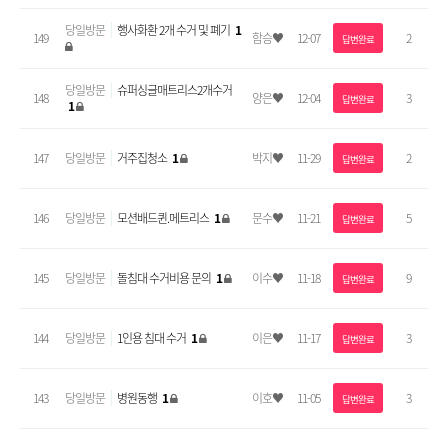
당일방문
행사화환 2개 수거 및 폐기
1
149
함승♥
12-07
2
답변완료
당일방문
슈퍼싱글매트리스2개수거
148
양은♥
12-04
3
답변완료
1
147
당일방문
거주집청소
1
박지♥
11-29
2
답변완료
146
당일방문
모션배드퀸.메트리스
1
문수♥
11-21
5
답변완료
145
당일방문
돌침대 수거비용 문의
1
이수♥
11-18
9
답변완료
144
당일방문
1인용 침대 수거
1
이은♥
11-17
3
답변완료
143
당일방문
병원동행
1
이호♥
11-05
3
답변완료