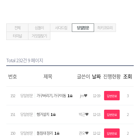
전체
심돌이
사다드림
당일방문
히키코모리
터미널
거짓말찾기
Total 232건
9 페이지
번호
제목
글쓴이
날짜
진행현황
조회
152
당일방문
가구버리기, 가구이동
1
jm♥
12-19
3
답변완료
151
당일방문
헹거설치
1
박근♥
12-13
2
답변완료
150
당일방문
돌침대 정리
1
권오♥
12-12
2
답변완료