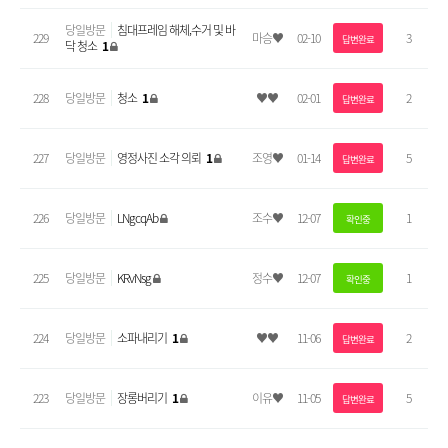
당일방문
침대프레임 해체,수거 및 바
229
마승♥
02-10
3
답변완료
닥 청소
1
228
당일방문
청소
1
♥♥
02-01
2
답변완료
227
당일방문
영정사진 소각 의뢰
1
조영♥
01-14
5
답변완료
226
당일방문
LNgcqAb
조수♥
12-07
1
확인중
225
당일방문
KRvNsg
정수♥
12-07
1
확인중
224
당일방문
소파내리기
1
♥♥
11-06
2
답변완료
223
당일방문
장롱버리기
1
이유♥
11-05
5
답변완료