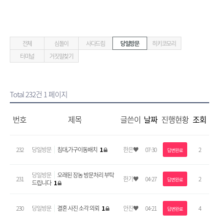
전체
심돌이
사다드림
당일방문
히키코모리
터미널
거짓말찾기
Total 232건
1 페이지
번호
제목
글쓴이
날짜
진행현황
조회
232
당일방문
침대,가구이동배치
1
한은♥
07-30
2
답변완료
당일방문
오래된 장농 방문처리 부탁
231
한기♥
04-27
2
답변완료
드립니다
1
230
당일방문
결혼 사진 소각 의뢰
1
안진♥
04-21
4
답변완료