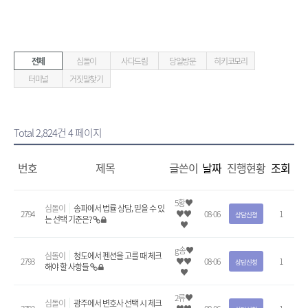
전체
심돌이
사다드림
당일방문
히키코모리
터미널
거짓말찾기
Total 2,824건
4 페이지
번호
제목
글쓴이
날짜
진행현황
조회
5황♥
심돌이
송파에서 법률 상담, 믿을 수 있
2794
♥♥
08-06
1
상담신청
는 선택 기준은?
♥
g송♥
심돌이
청도에서 펜션을 고를 때 체크
2793
♥♥
08-06
1
상담신청
해야 할 사항들
♥
2류♥
심돌이
광주에서 변호사 선택 시 체크