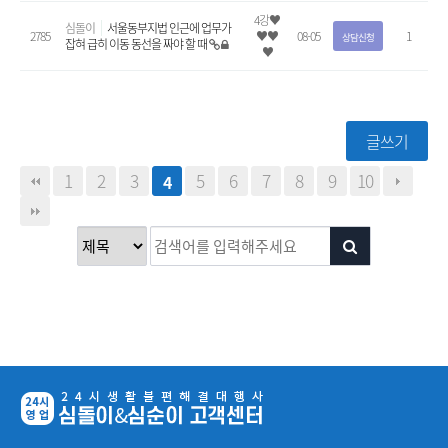
4강♥
심돌이
서울동부지법 인근에 업무가
2785
♥♥
08-05
1
상담신청
잡혀 급히 이동 동선을 짜야 할 때
♥
글쓰기
1
2
3
5
6
7
8
9
10
4