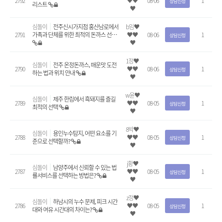
2792
♥♥
08-06
1
상담신청
리스트
♥
심돌이
전주신시가지점 홍산남로에서
b임♥
2791
가족과 단체를 위한 최적의 돈까스 선…
♥♥
08-06
1
상담신청
♥
1정♥
심돌이
전주 온정돈까스, 매운맛 도전
2790
♥♥
08-06
1
상담신청
하는 법과 위치 안내
♥
w윤♥
심돌이
제주 한림에서 흑돼지를 즐길
2789
♥♥
08-05
1
상담신청
최적의 선택
♥
8박♥
심돌이
용인누수탐지, 어떤 요소를 기
2788
♥♥
08-05
1
상담신청
준으로 선택할까?
♥
j황♥
심돌이
남양주에서 신뢰할 수 있는 법
2787
♥♥
08-05
1
상담신청
률서비스를 선택하는 방법은?
♥
z정♥
심돌이
하남시의 누수 문제, 피크 시간
2786
♥♥
08-05
1
상담신청
대와 여유 시간대의 차이는?
♥