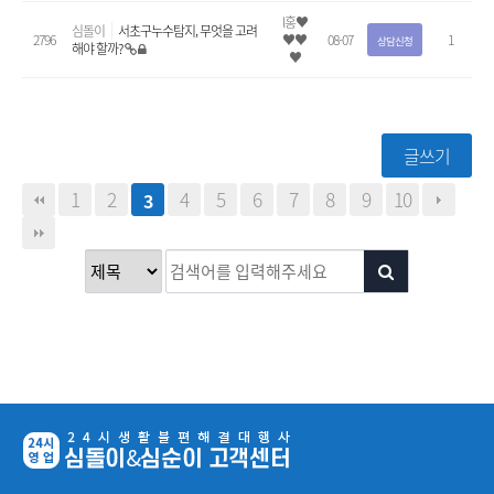
l홍♥
심돌이
서초구누수탐지, 무엇을 고려
2796
♥♥
08-07
1
상담신청
해야 할까?
♥
글쓰기
1
2
4
5
6
7
8
9
10
3