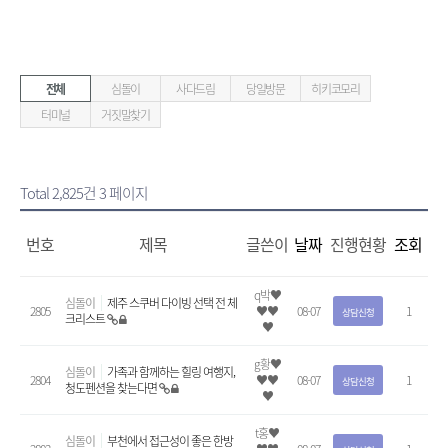
전체
심돌이
사다드림
당일방문
히키코모리
터미널
거짓말찾기
Total 2,825건
3 페이지
번호
제목
글쓴이
날짜
진행현황
조회
q박♥
심돌이
제주 스쿠버 다이빙 선택 전 체
2805
♥♥
08-07
1
상담신청
크리스트
♥
g황♥
심돌이
가족과 함께하는 힐링 여행지,
2804
♥♥
08-07
1
상담신청
청도펜션을 찾는다면
♥
t홍♥
심돌이
부천에서 접근성이 좋은 한방