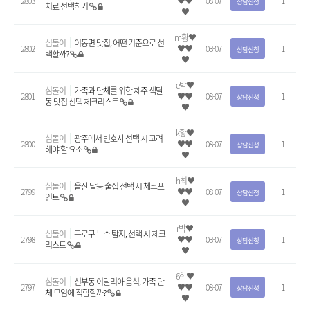
2803
♥♥
08-07
1
상담신청
치료 선택하기
♥
m황♥
심돌이
이동면 맛집, 어떤 기준으로 선
2802
♥♥
08-07
1
상담신청
택할까?
♥
e박♥
심돌이
가족과 단체를 위한 제주 색달
2801
♥♥
08-07
1
상담신청
동 맛집 선택 체크리스트
♥
k황♥
심돌이
광주에서 변호사 선택 시 고려
2800
♥♥
08-07
1
상담신청
해야 할 요소
♥
h최♥
심돌이
울산 달동 술집 선택 시 체크포
2799
♥♥
08-07
1
상담신청
인트
♥
r박♥
심돌이
구로구 누수 탐지, 선택 시 체크
2798
♥♥
08-07
1
상담신청
리스트
♥
6한♥
심돌이
신부동 이탈리아 음식, 가족 단
2797
♥♥
08-07
1
상담신청
체 모임에 적합할까?
♥