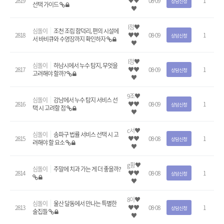
2819
♥♥
08-09
1
상담신청
선택 가이드
♥
l정♥
심돌이
조천 조림 함덕리, 편의 시설에
2818
♥♥
08-09
1
상담신청
서 바비큐와 수영장까지 확인하자
♥
l정♥
심돌이
하남시에서 누수 탐지, 무엇을
2817
♥♥
08-09
1
상담신청
고려해야 할까?
♥
9조♥
심돌이
강남에서 누수 탐지 서비스 선
2816
♥♥
08-09
1
상담신청
택 시 고려할 점
♥
c서♥
심돌이
송파구 법률 서비스 선택 시 고
2815
♥♥
08-08
1
상담신청
려해야 할 요소
♥
g황♥
심돌이
주말에 치과 가는 게 더 좋을까?
2814
♥♥
08-08
1
상담신청
♥
8이♥
심돌이
울산 달동에서 만나는 특별한
2813
♥♥
08-08
1
상담신청
술집들
♥