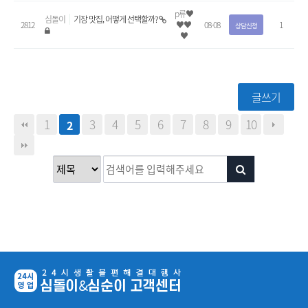
p류♥
심돌이
기장 맛집, 어떻게 선택할까?
2812
♥♥
08-08
1
상담신청
♥
글쓰기
1
3
4
5
6
7
8
9
10
2