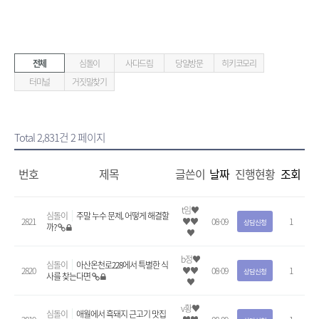
전체
심돌이
사다드림
당일방문
히키코모리
터미널
거짓말찾기
Total 2,831건
2 페이지
번호
제목
글쓴이
날짜
진행현황
조회
t임♥
심돌이
주말 누수 문제, 어떻게 해결할
2821
♥♥
08-09
1
상담신청
까?
♥
b정♥
심돌이
아산온천로228에서 특별한 식
2820
♥♥
08-09
1
상담신청
사를 찾는다면
♥
v황♥
심돌이
애월에서 흑돼지 근고기 맛집